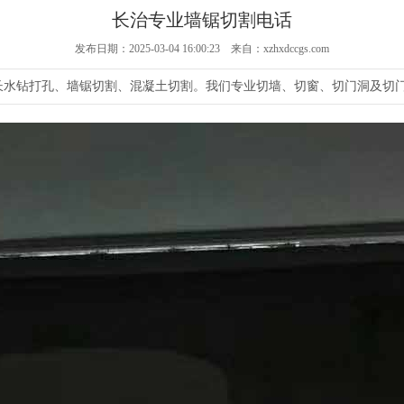
长治专业墙锯切割电话
发布日期：2025-03-04 16:00:23 来自：xzhxdccgs.com
长水钻打孔、墙锯切割、混凝土切割。我们专业切墙、切窗、切门洞及切