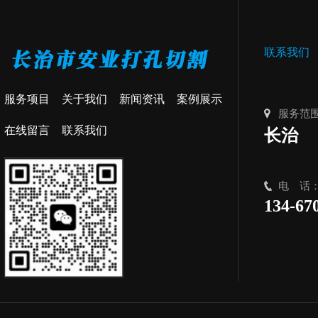
联系我们
服务项目
关于我们
新闻资讯
案例展示
服务范
在线留言
联系我们
长治
电 话
134-67