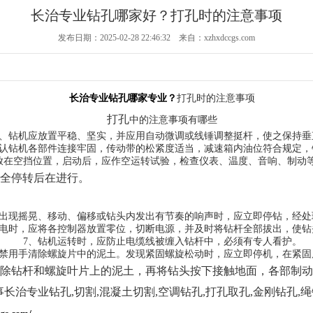
长治专业钻孔哪家好？打孔时的注意事项
发布日期：2025-02-28 22:46:32 来自：xzhxdccgs.com
长治专业钻孔哪家专业？
打孔时的注意事项
打孔
中的注意事项有哪些
、钻机应放置平稳、坚实，并应用自动微调或线锤调整挺杆，使之保持垂
认钻机各部件连接牢固，传动带的松紧度适当，减速箱内油位符合规定，
在空挡位置，启动后，应作空运转试验，检查仪表、温度、音响、制动
全停转后在进行。
出现摇晃、移动、偏移或钻头内发出有节奏的响声时，应立即停钻，经处
电时，应将各控制器放置零位，切断电源，并及时将钻杆全部拔出，使钻
7、钻机运转时，应防止电缆线被缠入钻杆中，必须有专人看护。
禁用手清除螺旋片中的泥土。发现紧固螺旋松动时，应立即停机，在紧固
除钻杆和螺旋叶片上的泥土，再将钻头按下接触地面，各部制动
长治专业钻孔,切割,混凝土切割,空调钻孔,打孔取孔,金刚钻孔,