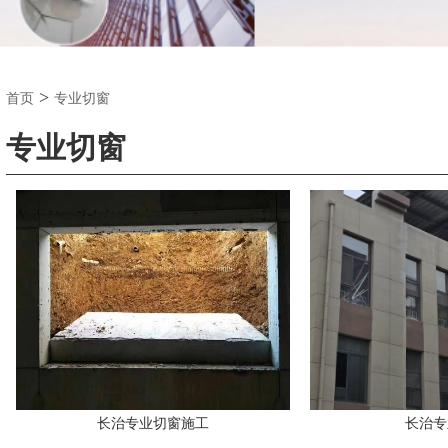
>
首页
专业切窗
专业切窗
长治专业切窗施工
长治专