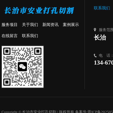
联系我们
服务项目
关于我们
新闻资讯
案例展示
服务范
在线留言
联系我们
长治
电 话
134-67
Copyright © 长治市安业打孔切割 | 版权所有 备案号:
晋ICP备202505