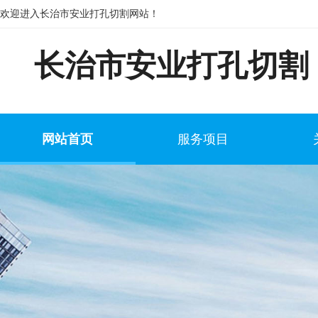
欢迎进入长治市安业打孔切割网站！
长治市安业打孔切割
网站首页
服务项目