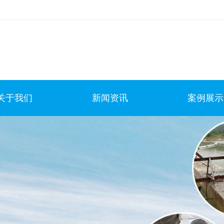
关于我们
新闻资讯
案例展示