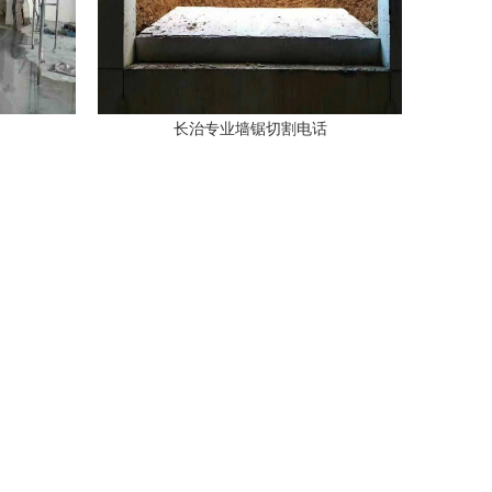
长治专业墙锯切割电话