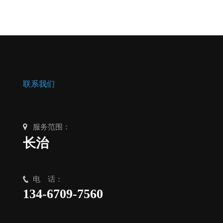
联系我们
服务范围：
长治
电 话：
134-6709-7560